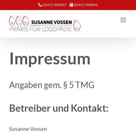
Zum
02421 500437
02421 500896
Inhalt
springen
Impressum
Angaben gem. § 5 TMG
Betreiber und Kontakt:
Susanne Vossen